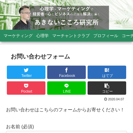
マーケティング
心理学
マーチャントクラブ
プロフィール
コー
お問い合わせフォーム
Twitter
Facebook
はてブ
Pocket
LINE
コピー
2020.04.07
お問い合わせはこちらのフォームからお寄せください！
お名前 (必須)