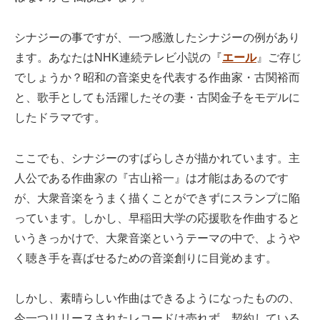
シナジーの事ですが、一つ感激したシナジーの例があり
ます。あなたはNHK連続テレビ小説の『
エール
』ご存じ
でしょうか？昭和の音楽史を代表する作曲家・古関裕而
と、歌手としても活躍したその妻・古関金子をモデルに
したドラマです。
ここでも、シナジーのすばらしさが描かれています。主
人公である作曲家の『古山裕一』は才能はあるのです
が、大衆音楽をうまく描くことができずにスランプに陥
っています。しかし、早稲田大学の応援歌を作曲すると
いうきっかけで、大衆音楽というテーマの中で、ようや
く聴き手を喜ばせるための音楽創りに目覚めます。
しかし、素晴らしい作曲はできるようになったものの、
今一つリリースされたレコードは売れず、契約している