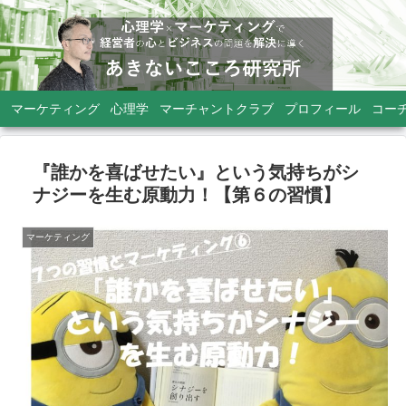
マーケティング
心理学
マーチャントクラブ
プロフィール
コー
『誰かを喜ばせたい』という気持ちがシ
ナジーを生む原動力！【第６の習慣】
マーケティング