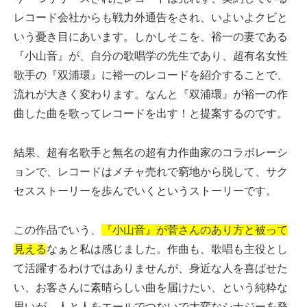
レコード会社からも戦力外通告をされ、いよいよクビと
いう憂き目にあいます。しかしそこを、裕一の妻である
『小山音』が、自分の歌唱学の先生であり、超有名女性
歌手の『双浦環』に裕一のレコードを紹介することで、
流れが大きく変わります。なんと『双浦環』が裕一の作
曲した曲を歌ってレコードを出す！と提案するのです。
結果、超有名歌手と無名の超有力作曲家のコラボレーシ
ョンで、レコードはメチャ売れで窮地から脱して、サク
セスストーリーを歩んでいくというストーリーです。
この作品でいう、
『小山音』が菅さんのあり方と被って
見える
なぁと私は感じました。作曲も、歌唱も主役とし
て活躍するわけではありませんが、身近な人を喜ばせた
い、お客さんに素晴らしい曲を届けたい、という純粋な
思いが、人と人をエールでつないで大変なシナジーを発