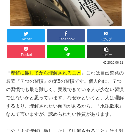
Twitter
Facebook
はてブ
Pocket
LINE
コピー
2020.06.21
『
理解に徹してから理解されること
』これは自己啓発の
名著『７つの習慣』の第5の習慣です。個人的に、７つ
の習慣でも最も難しく、実践できている人が少ない習慣
ではないかと思っています。なぜかというと、人は理解
するより、理解されたい傾向があるから。『承認欲求』
なんて言いますが、認められたい性質があります。
この『まず理解に徹し、そして理解されること』は１対