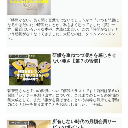
『時間がない』良く聞く言葉ではないでしょうか？『いつも問題に
なるのはだいたい時間だ』とか。私もよく思ってました（笑）一
方、最近はいろいろな本や、先輩に出会い、この『時間がない』と
いう感覚がなくなってきました。大切なのは、タイムマネジメン
ト...
研鑽を重ねつつ凄さを感じさせ
マーケティング
ない凄さ【第７の習慣】
菅智晃さんと７つの習慣について解説のラストです！前回は第６の
習慣『シナジーを創り出す』について、これまでの１～５の習慣の
集大成として、また『誰かを喜ばせる』という純粋な気持ちを原動
力にシナジーを創り出すことをお話ししました。 今回...
所有しない時代の月額会員サー
マーケティング
ビスのポイント