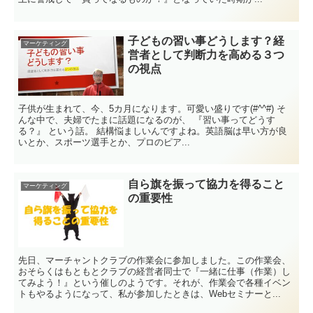
子どもの習い事どうします？経
マーケティング
営者として判断力を高める３つ
の視点
子供が生まれて、今、5カ月になります。可愛い盛りです(#^^#) そ
んな中で、夫婦でたまに話題になるのが、 『習い事ってどうす
る？』 という話。 結構悩ましいんですよね。英語脳は早い方が良
いとか、スポーツ選手とか、プロのピア...
自ら旗を振って協力を得ること
マーケティング
の重要性
先日、マーチャントクラブの作業会に参加しました。この作業会、
おそらくはもともとクラブの経営者同士で『一緒に仕事（作業）し
てみよう！』という催しのようです。それが、作業会で各種イベン
トもやるようになって、私が参加したときは、Webセミナーと...