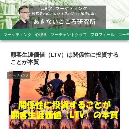
マーケティング
心理学
マーチャントクラブ
プロフィール
コー
顧客生涯価値（LTV）は関係性に投資する
ことが本質
マーケティング