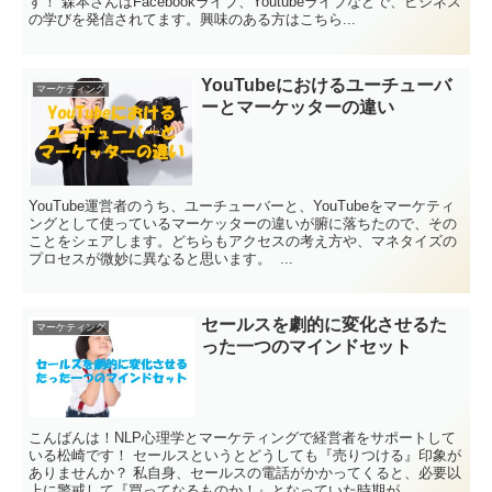
す！ 森本さんはFacebookライブ、Youtubeライブなどで、ビジネス
の学びを発信されてます。興味のある方はこちら...
YouTubeにおけるユーチューバ
マーケティング
ーとマーケッターの違い
YouTube運営者のうち、ユーチューバーと、YouTubeをマーケティ
ングとして使っているマーケッターの違いが腑に落ちたので、その
ことをシェアします。どちらもアクセスの考え方や、マネタイズの
プロセスが微妙に異なると思います。 ...
セールスを劇的に変化させるた
マーケティング
った一つのマインドセット
こんばんは！NLP心理学とマーケティングで経営者をサポートして
いる松崎です！ セールスというとどうしても『売りつける』印象が
ありませんか？ 私自身、セールスの電話がかかってくると、必要以
上に警戒して『買ってなるものか！』となっていた時期が...