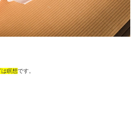
グは瞑想
です。